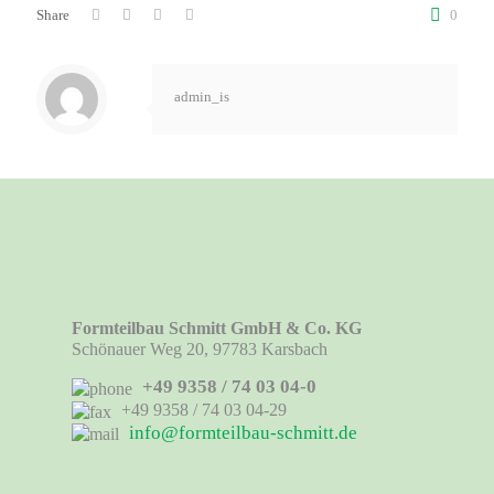
Share
0
admin_is
Formteilbau Schmitt GmbH & Co. KG
Schönauer Weg 20, 97783 Karsbach
+49 9358 / 74 03 04-0
+49 9358 / 74 03 04-29
info@formteilbau-schmitt.de