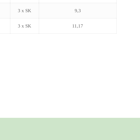
3 x SK
9,3
3 x SK
11,17