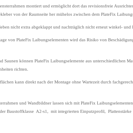
ensterrahmen montiert und ermöglicht dort das revisionsfreie Ausrichte
ekleber von der Raumseite her mühelos zwischen dem PlateFix Laibun
en nicht extra abgeklappt und nachträglich nicht erneut winkel- und l
tage von PlateFix Laibungselementen wird das Risiko von Beschädigu
Saunen können PlateFix Laibungselemente aus unterschiedlichen Mater
heiten richten.
flächen kann direkt nach der Montage ohne Wartezeit durch fachgerecht
errahmen und Wandbildner lassen sich mit PlateFix Laibungselementen 
austoffklasse A2-s1, mit integrierten Einputzprofil, Plattenstär