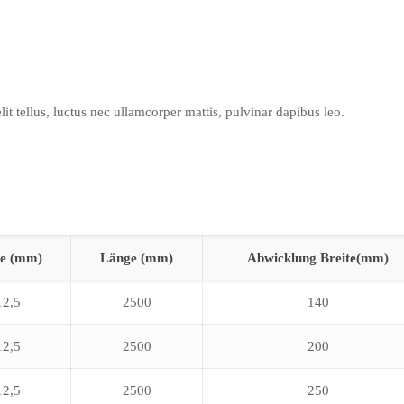
lit tellus, luctus nec ullamcorper mattis, pulvinar dapibus leo.
ke (mm)
Länge (mm)
Abwicklung Breite(mm)
12,5
2500
140
12,5
2500
200
12,5
2500
250