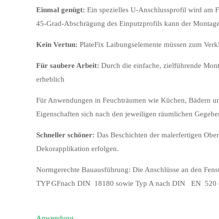
Einmal genügt:
Ein spezielles U-Anschlussprofil wird am F
45-Grad-Abschrägung des Einputzprofils kann der Montag
Kein Vertun:
PlateFix Laibungselemente müssen zum Verkleb
Für saubere Arbeit:
Durch die einfache, zielführende Mon
erheblich
Für Anwendungen in Feuchträumen wie Küchen, Bädern und 
Eigenschaften sich nach den jeweiligen räumlichen Gegeben
Schneller schöner:
Das Beschichten der malerfertigen Ober
Dekorapplikation erfolgen.
Normgerechte Bauausführung: Die Anschlüsse an den Fenst
TYP GFnach DIN 18180 sowie Typ A nach DIN EN 520 der B
Anwendung