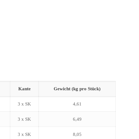
Kante
Gewicht (kg pro Stück)
3 x SK
4,61
3 x SK
6,49
3 x SK
8,05