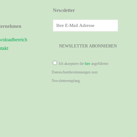
Newsletter
ternehmen
nloadbereich
takt
Ich akzeptiere die
hier
angeführten
Datenschutzbestimmungen zum
Newsletterempfang.