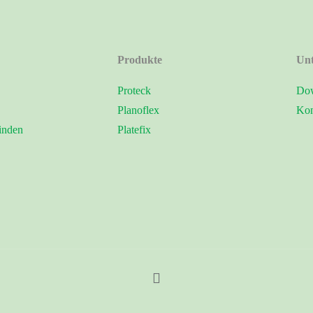
Produkte
Un
Proteck
Dow
Planoflex
Kon
inden
Platefix