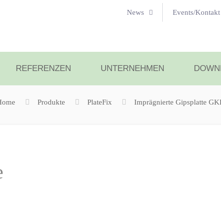
News
Events/Kontakt
REFERENZEN
UNTERNEHMEN
DOWN
Home
Produkte
PlateFix
Imprägnierte Gipsplatte G
e