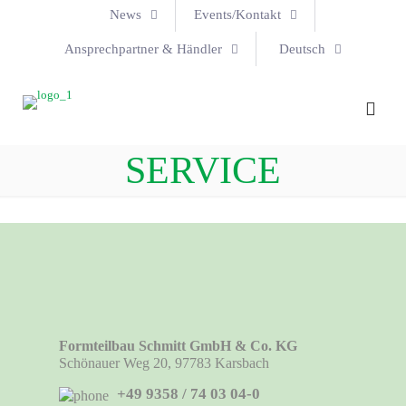
News
Events/Kontakt
Ansprechpartner & Händler
Deutsch
SERVICE
Formteilbau Schmitt GmbH & Co. KG
Schönauer Weg 20, 97783 Karsbach
+49 9358 / 74 03 04-0